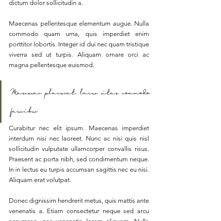
dictum dolor sollicitudin a. 
Maecenas pellentesque elementum augue. Nulla 
commodo quam urna, quis imperdiet enim 
porttitor lobortis. Integer id dui nec quam tristique 
viverra sed ut turpis. Aliquam ornare orci ac 
magna pellentesque euismod. 
Maecenas placerat, lacus vitae commodo 
faucibus.
Curabitur nec elit ipsum. Maecenas imperdiet 
interdum nisi nec laoreet. Nunc ac nisi quis nisl 
sollicitudin vulputate ullamcorper convallis risus. 
Praesent ac porta nibh, sed condimentum neque. 
In in lectus eu turpis accumsan sagittis nec eu nisi. 
Aliquam erat volutpat. 
Donec dignissim hendrerit metus, quis mattis ante 
venenatis a. Etiam consectetur neque sed arcu 