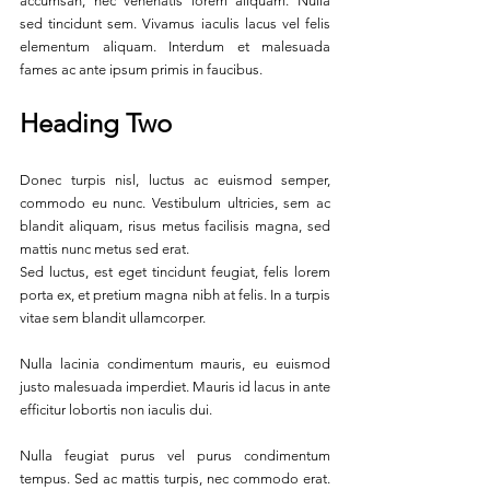
accumsan, nec venenatis lorem aliquam. Nulla 
sed tincidunt sem. Vivamus iaculis lacus vel felis 
elementum aliquam. Interdum et malesuada 
fames ac ante ipsum primis in faucibus. 
Heading Two
Donec turpis nisl, luctus ac euismod semper, 
commodo eu nunc. Vestibulum ultricies, sem ac 
blandit aliquam, risus metus facilisis magna, sed 
mattis nunc metus sed erat.
Sed luctus, est eget tincidunt feugiat, felis lorem 
porta ex, et pretium magna nibh at felis. In a turpis 
vitae sem blandit ullamcorper. 
Nulla lacinia condimentum mauris, eu euismod 
justo malesuada imperdiet. Mauris id lacus in ante 
efficitur lobortis non iaculis dui. 
Nulla feugiat purus vel purus condimentum 
tempus. Sed ac mattis turpis, nec commodo erat. 