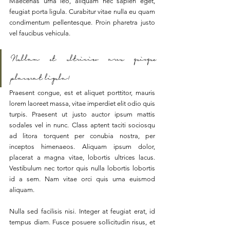
Maecenas urna leo, aliquam nec sapien eget, 
feugiat porta ligula. Curabitur vitae nulla eu quam 
condimentum pellentesque. Proin pharetra justo 
vel faucibus vehicula. 
Nullam et ultricies arcu quisque 
placerat ligula!
Praesent congue, est et aliquet porttitor, mauris 
lorem laoreet massa, vitae imperdiet elit odio quis 
turpis. Praesent ut justo auctor ipsum mattis 
sodales vel in nunc. Class aptent taciti sociosqu 
ad litora torquent per conubia nostra, per 
inceptos himenaeos. Aliquam ipsum dolor, 
placerat a magna vitae, lobortis ultrices lacus. 
Vestibulum nec tortor quis nulla lobortis lobortis 
id a sem. Nam vitae orci quis urna euismod 
aliquam.
Nulla sed facilisis nisi. Integer at feugiat erat, id 
tempus diam. Fusce posuere sollicitudin risus, et 