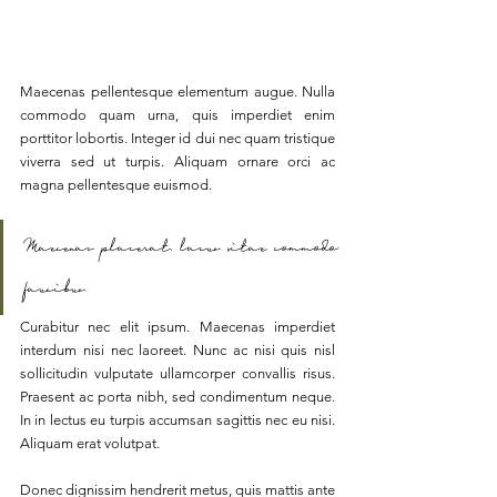
Maecenas pellentesque elementum augue. Nulla 
commodo quam urna, quis imperdiet enim 
porttitor lobortis. Integer id dui nec quam tristique 
viverra sed ut turpis. Aliquam ornare orci ac 
magna pellentesque euismod. 
Maecenas placerat, lacus vitae commodo 
faucibus.
Curabitur nec elit ipsum. Maecenas imperdiet 
interdum nisi nec laoreet. Nunc ac nisi quis nisl 
sollicitudin vulputate ullamcorper convallis risus. 
Praesent ac porta nibh, sed condimentum neque. 
In in lectus eu turpis accumsan sagittis nec eu nisi. 
Aliquam erat volutpat. 
Donec dignissim hendrerit metus, quis mattis ante 