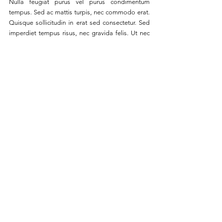
Nulla feugiat purus vel purus condimentum 
tempus. Sed ac mattis turpis, nec commodo erat. 
Quisque sollicitudin in erat sed consectetur. Sed 
imperdiet tempus risus, nec gravida felis. Ut nec 
fringilla augue.
See All
Recent Posts