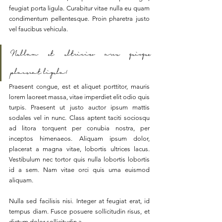
feugiat porta ligula. Curabitur vitae nulla eu quam 
condimentum pellentesque. Proin pharetra justo 
vel faucibus vehicula. 
Nullam et ultricies arcu quisque 
placerat ligula!
Praesent congue, est et aliquet porttitor, mauris 
lorem laoreet massa, vitae imperdiet elit odio quis 
turpis. Praesent ut justo auctor ipsum mattis 
sodales vel in nunc. Class aptent taciti sociosqu 
ad litora torquent per conubia nostra, per 
inceptos himenaeos. Aliquam ipsum dolor, 
placerat a magna vitae, lobortis ultrices lacus. 
Vestibulum nec tortor quis nulla lobortis lobortis 
id a sem. Nam vitae orci quis urna euismod 
aliquam.
Nulla sed facilisis nisi. Integer at feugiat erat, id 
tempus diam. Fusce posuere sollicitudin risus, et 
dictum dolor sollicitudin a. 